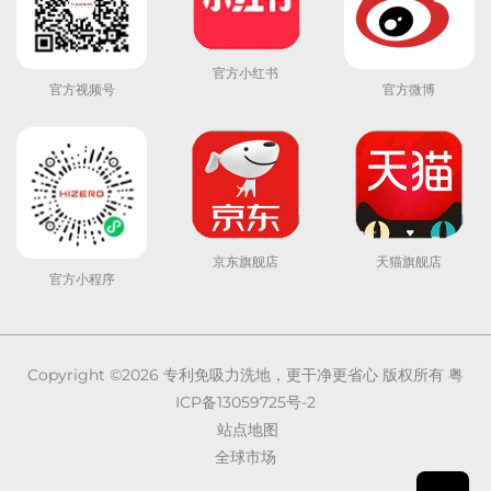
官方小红书
官方视频号
官方微博
京东旗舰店
天猫旗舰店
官方小程序
Copyright ©2026
专利免吸力洗地，更干净更省心
版权所有
粤
ICP备13059725号-2
站点地图
全球市场