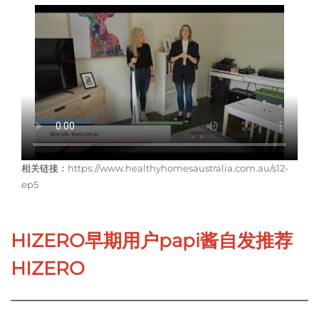
相关链接：
https://www.healthyhomesaustralia.com.au/s12-
ep5
HIZERO早期用户papi酱自发推荐
HIZERO