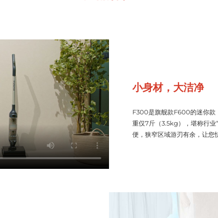
小身材，大洁净
F300是旗舰款F600的迷
重仅7斤（3.5kg），堪称行
便，狭窄区域游刃有余，让您