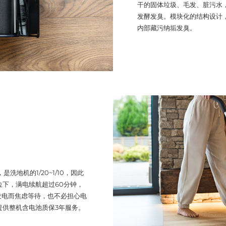
干的固体垃圾、毛发、脏污水
发酵发臭。模块化的结构设计
内部藏污纳垢发臭。
洗地机的1/20~1/10，因此
位下，满电续航超过60分钟，
没电而焦虑等待，也不必担心电
O提供整机含电池质保3年服务。