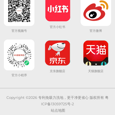
官方小红书
官方视频号
官方微博
京东旗舰店
天猫旗舰店
官方小程序
Copyright ©2026
专利免吸力洗地，更干净更省心
版权所有
粤
ICP备13059725号-2
站点地图