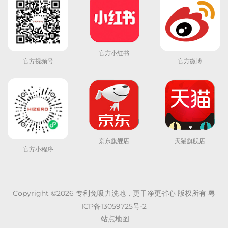
官方小红书
官方视频号
官方微博
京东旗舰店
天猫旗舰店
官方小程序
Copyright ©2026
专利免吸力洗地，更干净更省心
版权所有
粤
ICP备13059725号-2
站点地图