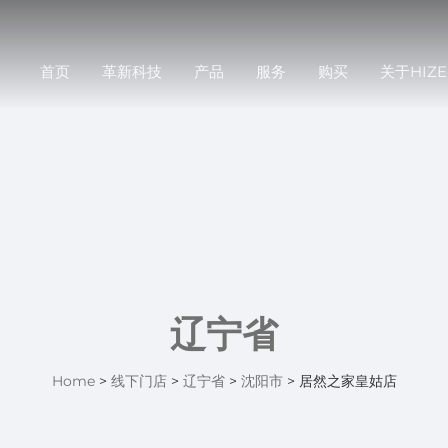
首页
革新科技
产品
服务
购买
关于HIZE
辽宁省
Home
>
线下门店
>
辽宁省
>
沈阳市
>
居然之家皇姑店