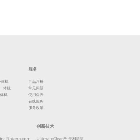
服务
一体机
产品注册
拖一体机
常见问题
一体机
使用保养
在线服务
服务政策
创新技术
ina@hizero.com
UltimateClean™ 专利清洁