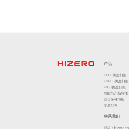
产品
F600仿生扫拖
F580S仿生扫
F100仿生扫拖
功能与产品特性
适合多种地板
专属配件
联系我们
邮箱：hizeroch