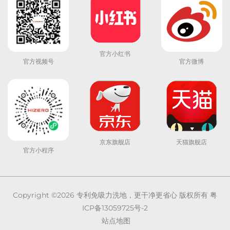
官方小红书
官方视频号
官方微博
京东旗舰店
天猫旗舰店
官方小程序
Copyright ©2026
专利免吸力洗地，更干净更省心
版权所有
粤
ICP备13059725号-2
站点地图