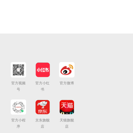
官方视频
官方小红
官方微博
号
书
官方小程
京东旗舰
天猫旗舰
序
店
店