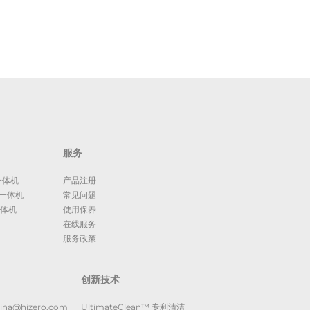
服务
一体机
产品注册
拖一体机
常见问题
一体机
使用保养
在线服务
服务政策
创新技术
ina@hizero.com
UltimateClean™ 专利清洁